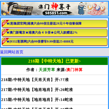
★[彩集团官网]港澳六合99倍注册送29元十年信誉保障
★澳门新葡京★港澳六合４９倍★公司入款赠送2%
★[9332彩票网]六合99倍赛车9.99倍送25-8888元
返回网站首页
218期【中特天地】已更新
>
作者：
天涯芳草
来源:
澳门神算
218期:中特天地【天肖天肖】开:??准
217期:中特天地【地肖地肖】开:26蛇准
215期:中特天地【地肖地肖】开:14蛇准