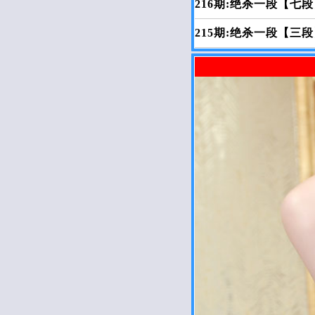
216期:绝杀一段【七段
215期:绝杀一段【三段