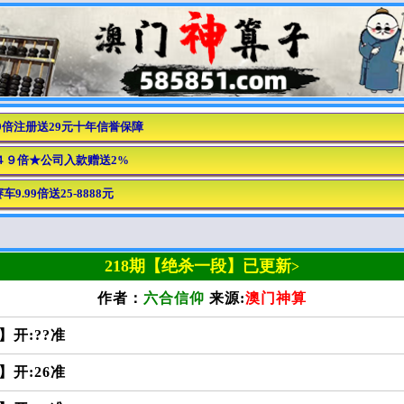
9倍注册送29元十年信誉保障
４９倍★公司入款赠送2%
车9.99倍送25-8888元
218期【绝杀一段】已更新
>
作者：
六合信仰
来源:
澳门神算
】开:??准
】开:26准