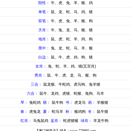
【澳门神算子】域名：www.778895.com