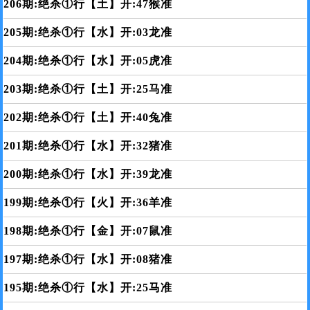
206期:绝杀①行【土】开:47猴准
205期:绝杀①行【水】开:03龙准
204期:绝杀①行【水】开:05虎准
203期:绝杀①行【土】开:25马准
202期:绝杀①行【土】开:40兔准
201期:绝杀①行【水】开:32猪准
200期:绝杀①行【水】开:39龙准
199期:绝杀①行【火】开:36羊准
198期:绝杀①行【金】开:07鼠准
197期:绝杀①行【水】开:08猪准
195期:绝杀①行【水】开:25马准