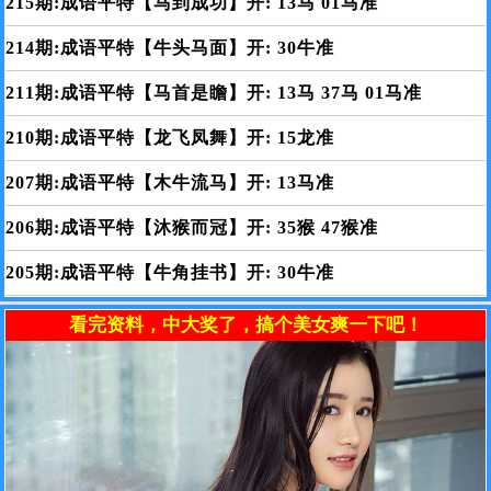
215期:成语平特【马到成功】开: 13马 01马准
214期:成语平特【牛头马面】开: 30牛准
211期:成语平特【马首是瞻】开: 13马 37马 01马准
210期:成语平特【龙飞凤舞】开: 15龙准
207期:成语平特【木牛流马】开: 13马准
206期:成语平特【沐猴而冠】开: 35猴 47猴准
205期:成语平特【牛角挂书】开: 30牛准
看完资料，中大奖了，搞个美女爽一下吧！