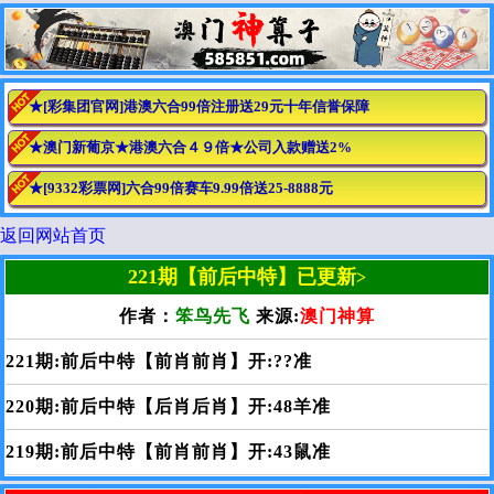
★[彩集团官网]港澳六合99倍注册送29元十年信誉保障
★澳门新葡京★港澳六合４９倍★公司入款赠送2%
★[9332彩票网]六合99倍赛车9.99倍送25-8888元
返回网站首页
221期【前后中特】已更新
>
作者：
笨鸟先飞
来源:
澳门神算
221期:前后中特【前肖前肖】开:??准
220期:前后中特【后肖后肖】开:48羊准
219期:前后中特【前肖前肖】开:43鼠准