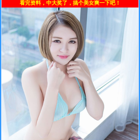
看完资料，中大奖了，搞个美女爽一下吧！