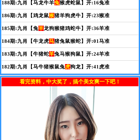
188期:九肖【马龙牛羊
兔
猴虎蛇鼠】开:16兔准
186期:九肖【鸡龙鼠
猴
猪羊狗虎牛】开:23猴准
185期:九肖【兔
羊
龙狗猴猪鸡蛇牛】开:36羊准
184期:九肖【牛龙虎
马
猪兔鼠猴蛇】开:01马准
183期:九肖【牛猪蛇
羊
兔马猴狗鼠】开:24羊准
182期:九肖【马牛猪猴鼠兔
虎
狗龙】开:41虎准
看完资料，中大奖了，搞个美女爽一下吧！