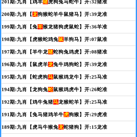
201期:九肖【鸡羊
猪
虎狗兔马蛇牛】开:32猪准
200期:九肖【
龙
狗猴蛇羊牛鼠猪马】开:39龙准
199期:九肖【兔
羊
猴龙猪狗虎鼠蛇】开:36羊准
198期:九肖【虎猴蛇鸡兔
鼠
羊狗马】开:07鼠准
197期:九肖【羊牛龙
猪
蛇狗兔鸡虎】开:08猪准
196期:九肖【鼠虎羊
龙
兔牛鸡狗蛇】开:39龙准
195期:九肖【蛇虎狗
马
鼠猴鸡龙牛】开:25马准
194期:九肖【龙狗兔
蛇
鼠猴鸡虎牛】开:26蛇准
192期:九肖【鸡牛兔猪
马
龙猴蛇羊】开:25马准
191期:九肖【兔马猪鸡羊牛
虎
狗猴】开:29虎准
189期:九肖【虎马牛猴兔
龙
蛇猪狗】开:15龙准