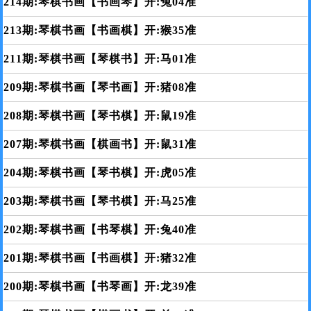
214期:琴棋书画【书画琴】开:兔04准
213期:琴棋书画【书画棋】开:猴35准
211期:琴棋书画【琴棋书】开:马01准
209期:琴棋书画【琴书画】开:猪08准
208期:琴棋书画【琴书棋】开:鼠19准
207期:琴棋书画【棋画书】开:鼠31准
204期:琴棋书画【琴书棋】开:虎05准
203期:琴棋书画【琴书棋】开:马25准
202期:琴棋书画【书琴棋】开:兔40准
201期:琴棋书画【书画棋】开:猪32准
200期:琴棋书画【书琴画】开:龙39准