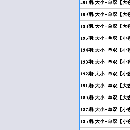
201期:大小+单双【大
199期:大小+单双【大
198期:大小+单双【大
195期:大小+单双【小
194期:大小+单双【小
193期:大小+单双【小
192期:大小+单双【小
191期:大小+单双【大
189期:大小+单双【大
187期:大小+单双【小
185期:大小+单双【小