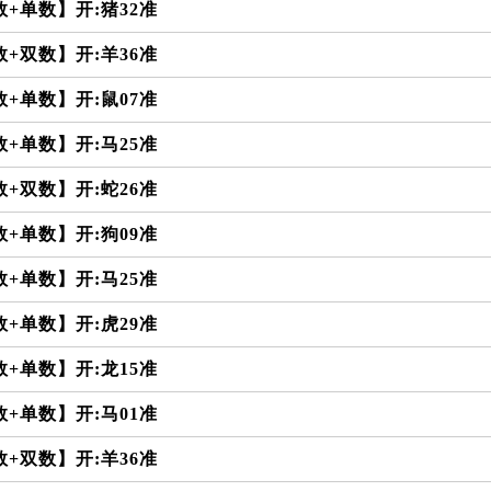
数+单数】开:猪32准
数+双数】开:羊36准
数+单数】开:鼠07准
数+单数】开:马25准
数+双数】开:蛇26准
数+单数】开:狗09准
数+单数】开:马25准
数+单数】开:虎29准
数+单数】开:龙15准
数+单数】开:马01准
数+双数】开:羊36准