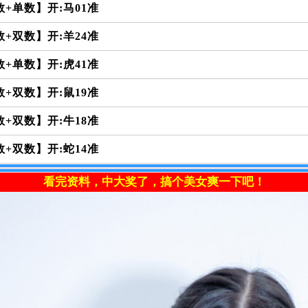
数+单数】开:马01准
数+双数】开:羊24准
数+单数】开:虎41准
数+双数】开:鼠19准
数+双数】开:牛18准
数+双数】开:蛇14准
看完资料，中大奖了，搞个美女爽一下吧！